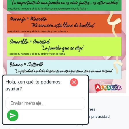
Hola, ¿en qué te podemos
close
ayudar?
Aviso legal
Términos y condiciones
send
Condiciones de contratación
Política de privacidad
Política de cookies (UE)