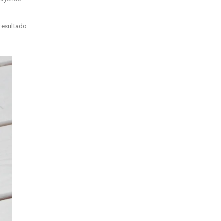
ding
que ha sido muy especial. A lo
ntifica, hemos ido construyendo
talle de su negocio. El resultado