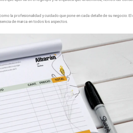
s y facturas
para
Los Platos de Alexandra
, un proyecto de
bran
o, como aquellos que aportaron el logotipo y la orquídea que la ide
 sus platos como la profesionalidad y cuidado que pone en cada de
talece su presencia de marca en todos los aspectos.