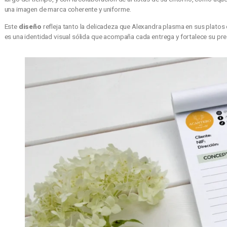
Hemos tenido el honor de trabajar en el
diseño
de los
albarane
largo del tiempo, y con la colaboración de artistas de su entorn
una imagen de marca coherente y uniforme.
Este
diseño
refleja tanto la delicadeza que Alexandra plasma en
es una identidad visual sólida que acompaña cada entrega y for